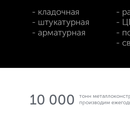
10 000
тонн металлоконст
производим ежегод