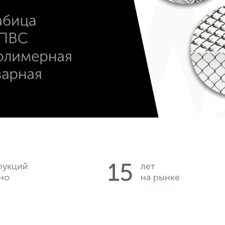
15
рукций
лет
но
на рынке