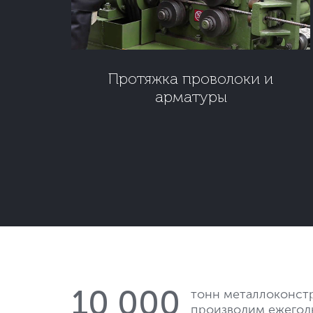
Протяжка проволоки и
арматуры
10 000
тонн металлоконст
производим ежегод