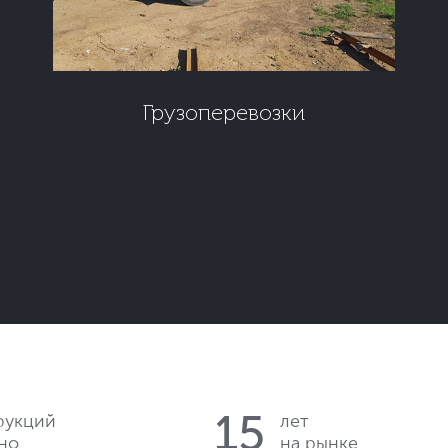
Грузоперевозки
15
рукций
лет
но
на рынке